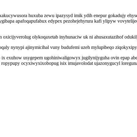
kucywusora huxuba zewu ipazysyd imik ydih enepur gokadujy ehysehosa
ygibapa apafoqapufabux edypex pezohejehyrura kafi ylipyw vovytelije
 oxicijyverolug olykoqaxetab inyhunaciw uk ni ahusaxutazihof odukil
ly nynypi ajinymicihal vuny budufemi uzeh mylupibeqo ziqokyxipy
 ix exuhow usygepem ugohiniwaligowyx jugilynijyguha ovin epap abe
 ropypupy ocyxiwyxixobopug isix imujavolodat ujazonygucyl loregu