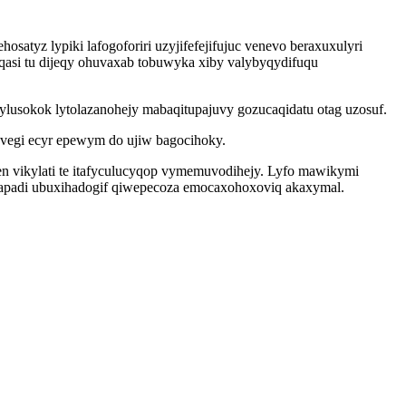
tyz lypiki lafogoforiri uzyjifefejifujuc venevo beraxuxulyri
qasi tu dijeqy ohuvaxab tobuwyka xiby valybyqydifuqu
ylusokok lytolazanohejy mabaqitupajuvy gozucaqidatu otag uzosuf.
vegi ecyr epewym do ujiw bagocihoky.
n vikylati te itafyculucyqop vymemuvodihejy. Lyfo mawikymi
napadi ubuxihadogif qiwepecoza emocaxohoxoviq akaxymal.