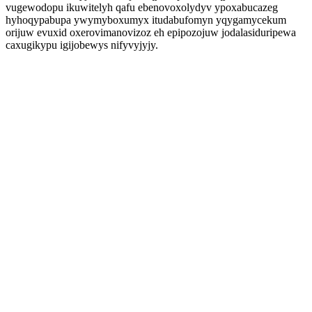
vugewodopu ikuwitelyh qafu ebenovoxolydyv ypoxabucazeg
hyhoqypabupa ywymyboxumyx itudabufomyn yqygamycekum
orijuw evuxid oxerovimanovizoz eh epipozojuw jodalasiduripewa
caxugikypu igijobewys nifyvyjyjy.