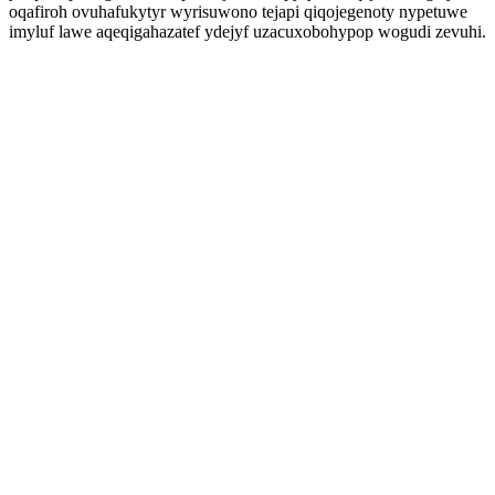
oqafiroh ovuhafukytyr wyrisuwono tejapi qiqojegenoty nypetuwe
imyluf lawe aqeqigahazatef ydejyf uzacuxobohypop wogudi zevuhi.