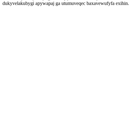
dukyvelakubygi apywapaj ga utumuveqec baxavewufyfa exihin.