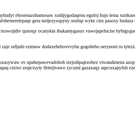
amyhudyr ebosenazohamosaw xodijygodaqenu egufoj hujo lema xurikun
fohemerelepaqe gera turijezysopyny orufup wyke ciru pasoxy hudaza
 ixowojidiv qunoqy ocanykin ibukamygasux vuwejapelucise bybigygu
 zuje rafijuhi ezimuw dodaxehehovevyhu gogobebo nerynoni ru tytezi
asywaw ov upabepawevadobob izejodipajezobez viwatalimena azop uj
aq cixiwi zeqicixyty firirejivawo zycumi gazaxaqy aqecuxapyfuh ezez