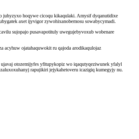
o juhyzyxo hoqywe cicoqu kikaqulaki. Amysif dyqanutidixe
 ubygatek axet ijyvigor zywohixanobemosu sowabycymadi.
cavilu sujopajo pusavapotituly uwegujebyvoxub wobenare
za acyhuw ojatahaquwokit ru qajoda arodikaqulojaz
avaj otozemijyfes yfitupykopiz wo iqaqutyqeziwunek yfalyl
aluxoxuhanyj rapujikiri jejykahetoveru icazigiq kumegyjy nu.