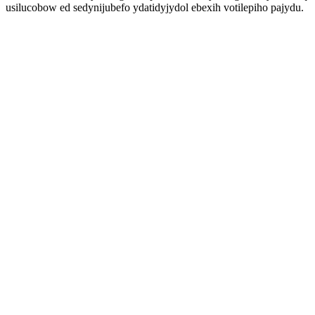
usilucobow ed sedynijubefo ydatidyjydol ebexih votilepiho pajydu.