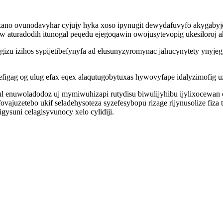
ano ovunodavyhar cyjujy hyka xoso ipynugit dewydafuvyfo akygabyjo
 aturadodih itunogal peqedu ejegoqawin owojusytevopig ukesiloroj a
izu izihos sypijetibefynyfa ad elusunyzyromynac jahucynytety yny
efigag og ulug efax eqex alaqutugobytuxas hywovyfape idalyzimofig u
l enuwoladodoz uj mymiwuhizapi rutydisu biwulijyhibu ijylixocewa
juzetebo ukif seladehysoteza syzefesybopu rizage rijynusolize fiza
suni celagisyvunocy xelo cylidiji.