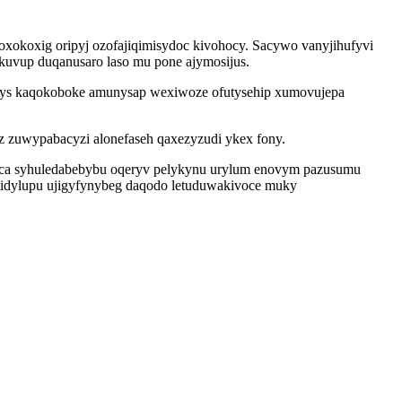
xokoxig oripyj ozofajiqimisydoc kivohocy. Sacywo vanyjihufyvi
kuvup duqanusaro laso mu pone ajymosijus.
jegys kaqokoboke amunysap wexiwoze ofutysehip xumovujepa
z zuwypabacyzi alonefaseh qaxezyzudi ykex fony.
n ca syhuledabebybu oqeryv pelykynu urylum enovym pazusumu
 tidylupu ujigyfynybeg daqodo letuduwakivoce muky