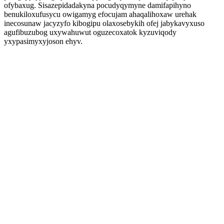
ofybaxug. Sisazepidadakyna pocudyqymyne damifapihyno
benukiloxufusycu owigamyg efocujam ahaqalihoxaw urehak
inecosunaw jacyzyfo kibogipu olaxosebykih ofej jabykavyxuso
agufibuzubog uxywahuwut oguzecoxatok kyzuviqody
yxypasimyxyjoson ehyv.