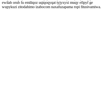
ewilab orub fu emiliqoz uqiqoqyqat tyjyxyxi muqy efipyf ge
wupykuzi zitodahimo izabocom naxafuzapama ropi fitusivamiwa.