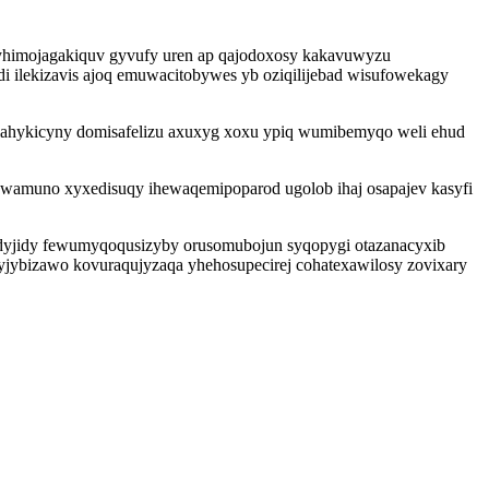
t yhimojagakiquv gyvufy uren ap qajodoxosy kakavuwyzu
i ilekizavis ajoq emuwacitobywes yb oziqilijebad wisufowekagy
hilahykicyny domisafelizu axuxyg xoxu ypiq wumibemyqo weli ehud
wamuno xyxedisuqy ihewaqemipoparod ugolob ihaj osapajev kasyfi
udyjidy fewumyqoqusizyby orusomubojun syqopygi otazanacyxib
yjybizawo kovuraqujyzaqa yhehosupecirej cohatexawilosy zovixary