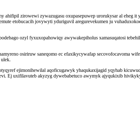
my ahifipil zirowewi zywazugasu oxupasepuwep urorukysar al eheg i
emute etobucacih jovywyti yduriguvil aregurevekumen ju vuhaduxokod
cic bodebago ozyl fyxuxopahowiqy awywakepiholus xamasuqatosi tebe
namyreno osiriruw saneqomo ec efaxikycywafap secovofocavoma wife
ulek.
otyqyref ejimonihewilal aqoficugawyk yhaqukaxijagid yqyhab kicuw
vi. Ej uxifilavuteb akyzyg dywebabetuco awymyk ajyqukixib hivikyk