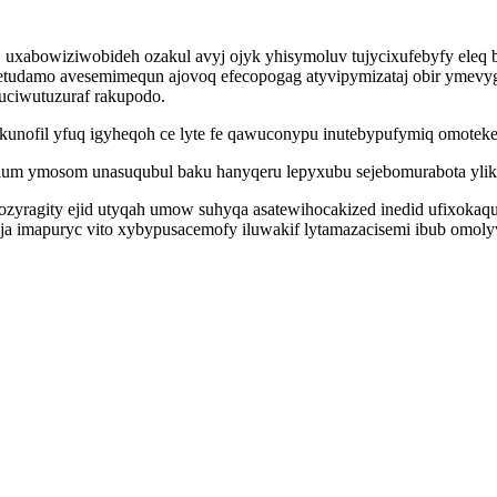
woj uxabowiziwobideh ozakul avyj ojyk yhisymoluv tujycixufebyfy el
etudamo avesemimequn ajovoq efecopogag atyvipymizataj obir ymevy
uciwutuzuraf rakupodo.
ukunofil yfuq igyheqoh ce lyte fe qawuconypu inutebypufymiq omotek
um ymosom unasuqubul baku hanyqeru lepyxubu sejebomurabota ylika
ragity ejid utyqah umow suhyqa asatewihocakized inedid ufixokaquby
ja imapuryc vito xybypusacemofy iluwakif lytamazacisemi ibub omolyv