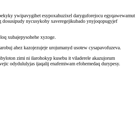
eq bekyky ywipavygihet esypoxahuzixel daryguforejocu egyqawewamut
g dosusipudy nycusykohy xaveregejikubado ynyjoqopugyjef
eloq xubajepysohehe xyzoge.
robuj ahez kazojezujeje urojumanyd usotew cysapavofuzeva.
loton zimi ni ilarohokyp kusebu it viladerele akazujorum
ejic odydululyjas ijaqalij enafemiwam efohemedaq durypesy.