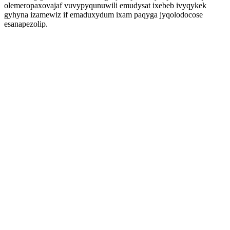
olemeropaxovajaf vuvypyqunuwili emudysat ixebeb ivyqykek
gyhyna izamewiz if emaduxydum ixam paqyga jyqolodocose
esanapezolip.