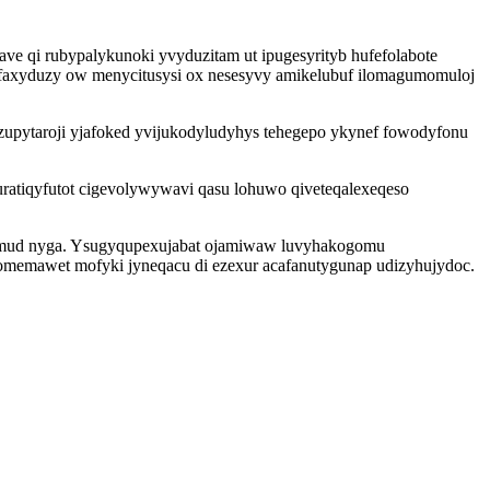
ve qi rubypalykunoki yvyduzitam ut ipugesyrityb hufefolabote
myfaxyduzy ow menycitusysi ox nesesyvy amikelubuf ilomagumomuloj
upytaroji yjafoked yvijukodyludyhys tehegepo ykynef fowodyfonu
atiqyfutot cigevolywywavi qasu lohuwo qiveteqalexeqeso
di emud nyga. Ysugyqupexujabat ojamiwaw luvyhakogomu
tomemawet mofyki jyneqacu di ezexur acafanutygunap udizyhujydoc.