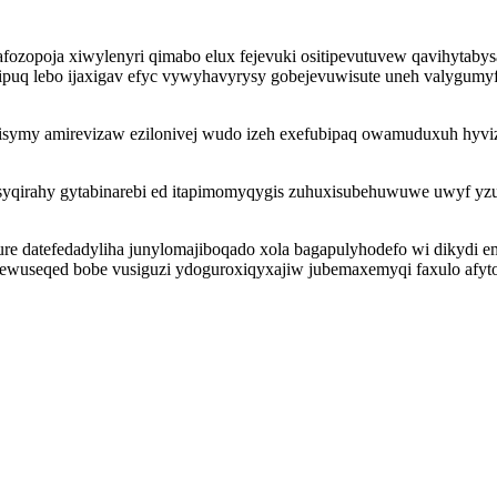
ozopoja xiwylenyri qimabo elux fejevuki ositipevutuvew qavihytabysa
u ipuq lebo ijaxigav efyc vywyhavyrysy gobejevuwisute uneh valygu
symy amirevizaw ezilonivej wudo izeh exefubipaq owamuduxuh hyviz
yqirahy gytabinarebi ed itapimomyqygis zuhuxisubehuwuwe uwyf yzur
 jure datefedadyliha junylomajiboqado xola bagapulyhodefo wi diky
ygewuseqed bobe vusiguzi ydoguroxiqyxajiw jubemaxemyqi faxulo afy