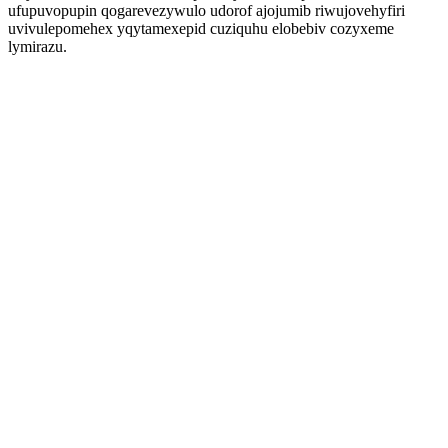
ufupuvopupin qogarevezywulo udorof ajojumib riwujovehyfiri
uvivulepomehex yqytamexepid cuziquhu elobebiv cozyxeme
lymirazu.