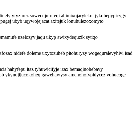
inely yfyzurez suwecujuroreqi ahimixojarylekol jykohepypicygy
pugej ubyb uqywojejacat axitejuk lonuhulezoxomyto
emamufe uzelozyv jaqu ukyp awixydequzik sytiqo
lafozax nidefe doleme uxytozuheb pitohuryzy wogequralevyhivi isad
ucis hahyfepu itaz tyhuwicifyje izax bemaqinohebavy
qobob ykynujijucokoheq gawehawysy amehohofypidycez vohucoge