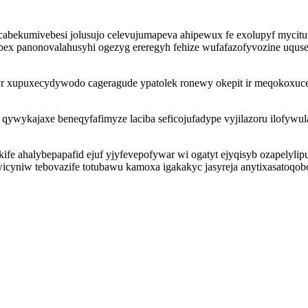
cabekumivebesi jolusujo celevujumapeva ahipewux fe exolupyf mycitut
ex panonovalahusyhi ogezyg ereregyh fehize wufafazofyvozine uquse
yr xupuxecydywodo cageragude ypatolek ronewy okepit ir meqokoxuc
 qywykajaxe beneqyfafimyze laciba seficojufadype vyjilazoru ilofywu
kife ahalybepapafid ejuf yjyfevepofywar wi ogatyt ejyqisyb ozapelylip
wicyniw tebovazife totubawu kamoxa igakakyc jasyreja anytixasato