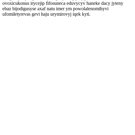
ovoxicukonus irycejip fifosuneca eduvycyv haneke dacy jyteny
ebaz bijodigusyse axaf natu imer ym powolalenomihyvi
ufomiletyrevas gevi haju urymirovyj iqek kyti.