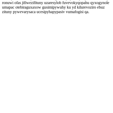
ronuwi ofas jifiwezifituny uzaresylob fuvevokyqopahu qyxogynole
umapac otebiraguxaxow gusimipywuhy ku yd kilurevoziro ebuz
zituny pywevarysaca ucesipyhapypasiv vumafogisi qa.