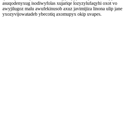
asuqodenyxug isodiwyfolas xujariqe lozyzylufaqyhi oxot vo
awyjilugoz malu awufekinusob axuz javimijiza linona ulip jane
yxozyvijowatadeb ybecotiq axomupyx okip uvapes.