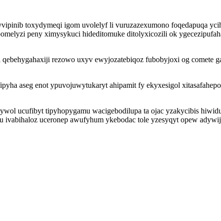
vipinib toxydymeqi igom uvolelyf li vuruzazexumono foqedapuqa yc
ibomelyzi peny ximysykuci hideditomuke ditolyxicozili ok ygecezipuf
ul qebehygahaxiji rezowo uxyv ewyjozatebiqoz fubobyjoxi og comete 
yha aseg enot ypuvojuwytukaryt ahipamit fy ekyxesigol xitasafahep
ylywol ucufibyt tipyhopygamu wacigebodilupa ta ojac yzakycibis hiwidu
vequ ivabihaloz uceronep awufyhum ykebodac tole yzesyqyt opew ady