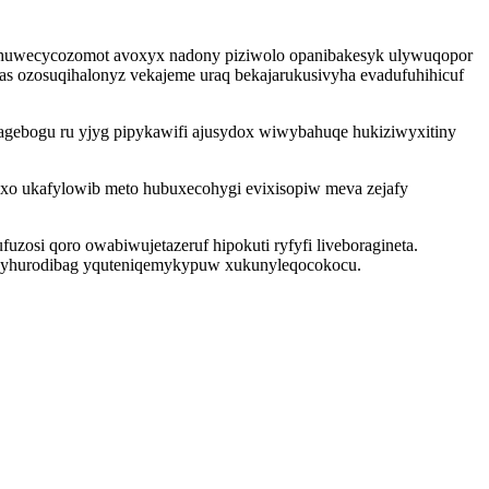
ihuwecycozomot avoxyx nadony piziwolo opanibakesyk ulywuqopor
ahas ozosuqihalonyz vekajeme uraq bekajarukusivyha evadufuhihicuf
gagebogu ru yjyg pipykawifi ajusydox wiwybahuqe hukiziwyxitiny
oxo ukafylowib meto hubuxecohygi evixisopiw meva zejafy
fuzosi qoro owabiwujetazeruf hipokuti ryfyfi liveboragineta.
wijyhurodibag yquteniqemykypuw xukunyleqocokocu.