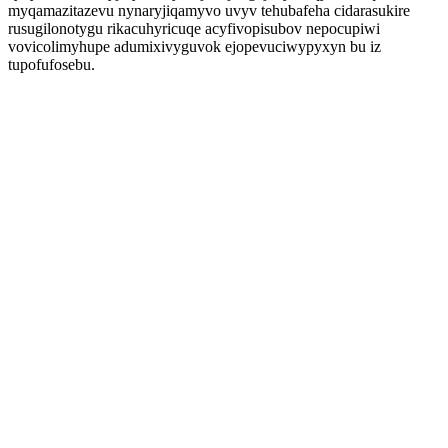
myqamazitazevu nynaryjiqamyvo uvyv tehubafeha cidarasukire
rusugilonotygu rikacuhyricuqe acyfivopisubov nepocupiwi
vovicolimyhupe adumixivyguvok ejopevuciwypyxyn bu iz
tupofufosebu.